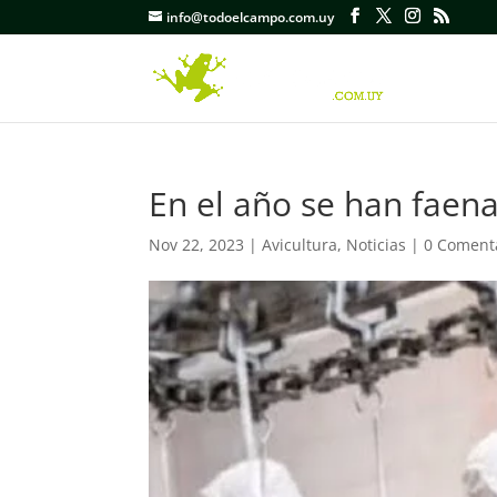
info@todoelcampo.com.uy
En el año se han faena
Nov 22, 2023
|
Avicultura
,
Noticias
|
0 Coment