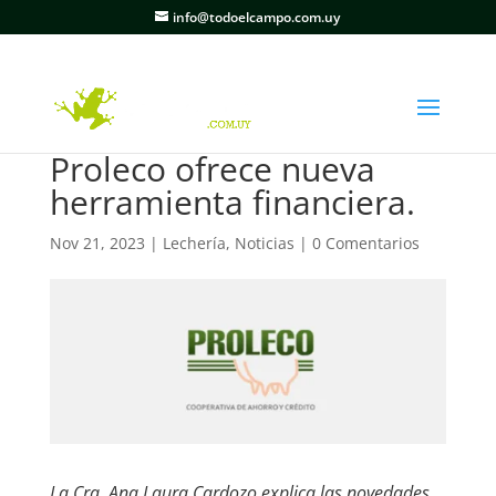
info@todoelcampo.com.uy
Proleco ofrece nueva
herramienta financiera.
Nov 21, 2023
|
Lechería
,
Noticias
|
0 Comentarios
La Cra. Ana Laura Cardozo explica las novedades