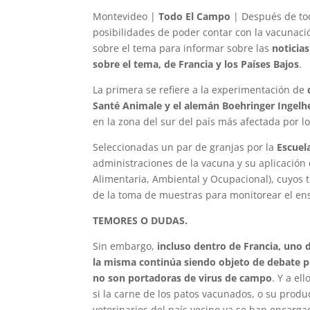
Montevideo |
Todo El Campo
| Después de tod
posibilidades de poder contar con la vacunación
sobre el tema para informar sobre las
noticia
sobre el tema, de Francia y los Países Bajos
.
La primera se refiere a la experimentación de
Santé Animale y el alemán Boehringer Ingel
en la zona del sur del país más afectada por lo
Seleccionadas un par de granjas por la
Escuel
administraciones de la vacuna y su aplicación
Alimentaria, Ambiental y Ocupacional), cuyos t
de la toma de muestras para monitorear el en
TEMORES O DUDAS.
Sin embargo,
incluso dentro de Francia, uno 
la misma continúa siendo objeto de debate p
no son portadoras de virus de campo
. Y a e
si la carne de los patos vacunados, o su produc
veterinarios del país vecino ya se han encarga