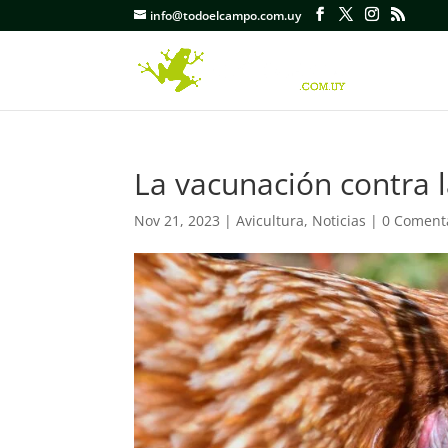
info@todoelcampo.com.uy
La vacunación contra l
Nov 21, 2023
|
Avicultura
,
Noticias
|
0 Coment