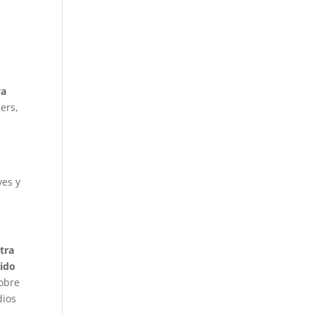
s
va
ers,
ves y
tra
bido
sobre
dios