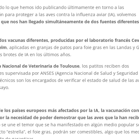
o lo que hemos ido publicando últimamente en torno a las
 para proteger a las aves contra la influenza aviar (IA), volvemos
s que nos han llegado simultáneamente de dos fuentes diferente
dos vacunas diferentes, producidas por el laboratorio francés Ce
helm
, aplicadas en granjas de patos para foie gras en las Landas y G
s brotes de IA en los últimos años.
a Nacional de Veterinaria de Toulouse
, los patitos reciben dos
 es supervisada por ANSES (Agencia Nacional de Salud y Seguridad
écnicos son los encargados de verificar el estado de salud de las a
sayo.
de los países europeos más afectados por la IA, la vacunación con
or la necesidad de poder demostrar que las aves que la han reci
llo se une el temor que se ha manifestado en algún medio popular 
to “estrella”, el foie gras, podrán ser comestibles, algo que los me
do de garantizar.