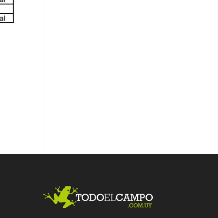
Fac
Twit
Link
ebo
ter
edI
ok
n