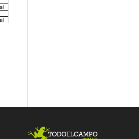
Fac
Twit
Link
ebo
ter
edI