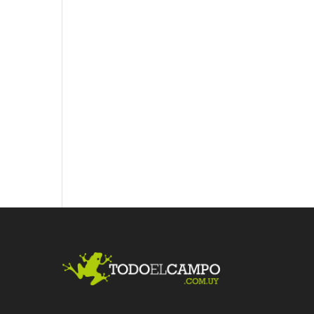
Fac
Twit
Link
ebo
ter
edI
ok
n