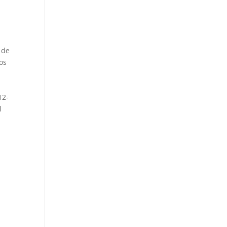
 de
os
12-
l