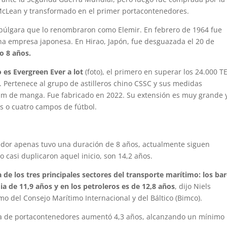
cLean y transformado en el primer portacontenedores.
búlgara que lo renombraron como Elemir. En febrero de 1964 fue
a empresa japonesa. En Hirao, Japón, fue desguazada el 20 de
o 8 años.
es Evergreen Ever a lot
(foto), el primero en superar los 24.000 T
 Pertenece al grupo de astilleros chino CSSC y sus medidas
 m de manga. Fue fabricado en 2022. Su extensión es muy grande 
 o cuatro campos de fútbol.
enedor apenas tuvo una duración de 8 años, actualmente siguen
o casi duplicaron aquel inicio, son 14,2 años.
a de los tres principales sectores del transporte marítimo: los ba
a de 11,9 años y en los petroleros es de 12,8 años
, dijo Niels
o del Consejo Marítimo Internacional y del Báltico (Bimco).
lota de portacontenedores aumentó 4,3 años, alcanzando un mínimo