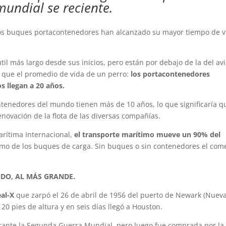
undial se reciente.
os buques portacontenedores han alcanzado su mayor tiempo de v
til más largo desde sus inicios, pero están por debajo de la del av
 que el promedio de vida de un perro:
los portacontenedores
s llegan a 20 años.
ntenedores del mundo tienen más de 10 años, lo que significaría q
novación de la flota de las diversas compañías.
rítima Internacional,
el transporte marítimo mueve un 90% del
ismo de los buques de carga. Sin buques o sin contenedores el com
DO, AL MÁS GRANDE.
al-X
que zarpó el 26 de abril de 1956 del puerto de Newark (Nuev
20 pies de altura y en seis días llegó a Houston.
urante la Segunda Guerra Mundial, pero luego fue comprada por la