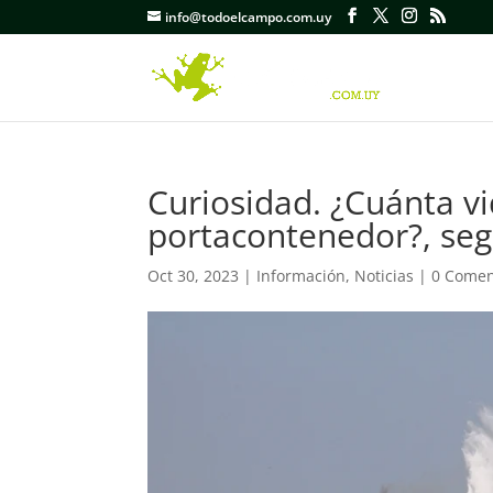
info@todoelcampo.com.uy
Curiosidad. ¿Cuánta vi
portacontenedor?, se
Oct 30, 2023
|
Información
,
Noticias
|
0 Comen