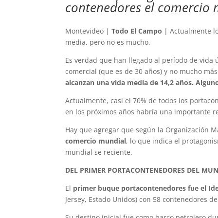
contenedores el comercio m
Montevideo |
Todo El Campo
| Actualmente l
media, pero no es mucho.
Es verdad que han llegado al período de vida ú
comercial (que es de 30 años) y no mucho más
alcanzan una vida media de 14,2 años. Alguno
Actualmente, casi el 70% de todos los portaco
en los próximos años habría una importante re
Hay que agregar que según la Organización Ma
comercio mundial
, lo que indica el protagon
mundial se reciente.
DEL PRIMER PORTACONTENEDORES DEL MUN
El
primer buque portacontenedores fue el Ide
Jersey, Estado Unidos) con 58 contenedores de 
Su destino inicial fue como barco petrolero d