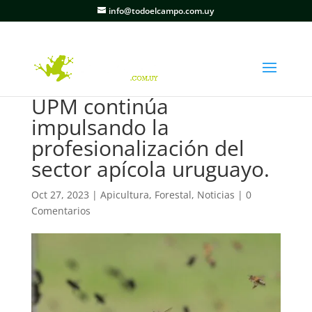
info@todoelcampo.com.uy
UPM continúa
impulsando la
profesionalización del
sector apícola uruguayo.
Oct 27, 2023
|
Apicultura
,
Forestal
,
Noticias
|
0
Comentarios