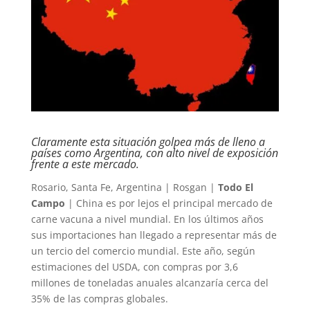
Claramente esta situación golpea más de lleno a
países como Argentina, con alto nivel de exposición
frente a este mercado.
Rosario, Santa Fe, Argentina | Rosgan |
Todo El
Campo
| China es por lejos el principal mercado de
carne vacuna a nivel mundial. En los últimos años
sus importaciones han llegado a representar más de
un tercio del comercio mundial. Este año, según
estimaciones del USDA, con compras por 3,6
millones de toneladas anuales alcanzaría cerca del
35% de las compras globales.