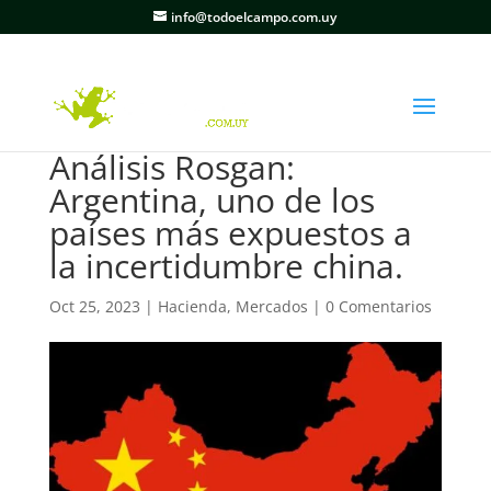
info@todoelcampo.com.uy
Análisis Rosgan:
Argentina, uno de los
países más expuestos a
la incertidumbre china.
Oct 25, 2023
|
Hacienda
,
Mercados
|
0 Comentarios