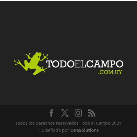
Facebook
Twitter
LinkedIn
Me gusta
Todos los derechos reservados Todo el Campo 2021
| Diseñado por
OneSolutions