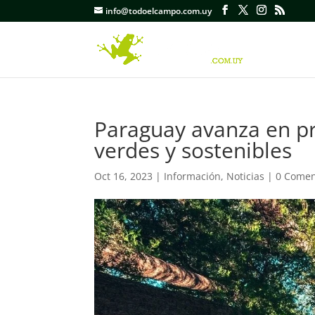
info@todoelcampo.com.uy
Paraguay avanza en p
verdes y sostenibles
Oct 16, 2023
|
Información
,
Noticias
|
0 Comen