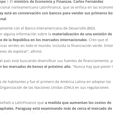
mpo
| El
ministro de Economía y Finanzas, Carlos Fernández
nacional norteamericano LatinFinance, que se enfoca en las econom
ay está en conversación con bancos para vender sus primeros b
onal
.
mente con el Banco Interamericano de Desarrollo (BID).
r alguna información sobre la
materialización de una emisión de
e de la República en los mercados internacionales
. Creo que el
íticas verdes en todo el mundo, incluida la financiación verde. Ento
es de explorar”, afirmó.
el país está buscando diversificar sus fuentes de financiamiento, y
en los mercados de bonos el próximo año
. “Nunca hay que poner 
s de habitantes y fue el primero de América Latina en adoptar los
a Organización de las Naciones Unidas (ONU) en sus regulaciones
 señaló a LatinFinance que
a medida que aumentan los costos de
 capitales, Paraguay está examinando más de cerca el mercado de