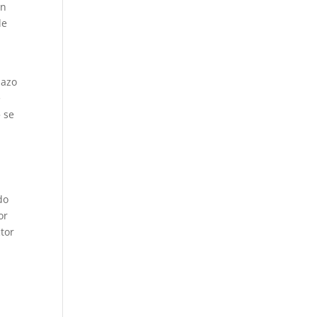
án
de
lazo
e
» se
do
or
tor