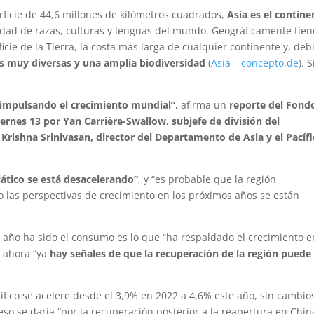
ficie de 44,6 millones de kilómetros cuadrados,
Asia es el contine
idad de razas, culturas y lenguas del mundo. Geográficamente tien
cie de la Tierra, la costa más larga de cualquier continente y, deb
as muy diversas y una amplia biodiversidad
(
Asia – concepto.de
). 
e impulsando el crecimiento mundial”
, afirma un
reporte del Fond
ernes 13 por Yan Carrière-Swallow, subjefe de división del
 Krishna Srinivasan, director del Departamento de Asia y el Pacíf
ático se está desacelerando”
, y “es probable que la región
 las perspectivas de crecimiento en los próximos años se están
e año ha sido el consumo es lo que “ha respaldado el crecimiento e
o ahora “ya
hay señales de que la recuperación de la región puede
ífico se acelere desde el 3,9% en 2022 a 4,6% este año, sin cambio
eso se daría “por la recuperación posterior a la reapertura en Chin