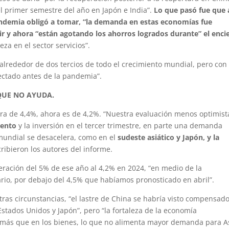
l primer semestre del año en Japón e India”.
Lo que pasó fue que 
 pandemia obligó a tomar, “la demanda en estas economías fue
ir y ahora “están agotando los ahorros logrados durante” el enci
za en el sector servicios”.
alrededor de dos tercios de todo el crecimiento mundial, pero con
yectado antes de la pandemia”.
QUE NO AYUDA.
 era de 4,4%, ahora es de 4,2%. “Nuestra evaluación menos optimist
iento
y la inversión en el tercer trimestre, en parte una demanda
mundial se desacelera, como en el
sudeste asiático y Japón, y la
cribieron los autores del informe.
eración del 5% de ese año al 4,2% en 2024, “en medio de la
ario, por debajo del 4,5% que habíamos pronosticado en abril”.
otras circunstancias, “el lastre de China se habría visto compensad
stados Unidos y Japón”, pero “la fortaleza de la economía
, más que en los bienes, lo que no alimenta mayor demanda para As