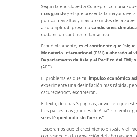
Según la enciclopedia Concepto, con una super
más grande
y el que presenta la mayor divers
puntos más altos y más profundos de la superfi
a su amplitud, presenta
condiciones climátic
duda es un continente fantástico
Económicamente,
es el continente que “sigu
Monetario Internacional (FMI) elaborado el vi
Departamento de Asia y el Pacífico del FMI; y
(APD).
El problema es que
“el impulso económico asi
experimente una desinflación más rápida, pero
oscureciendo”, escribieron.
El texto, de unas 3 páginas, advierten que est
tres países más grandes de Asia”, sin embarg
se esté quedando sin fuerzas
”.
“Esperamos que el crecimiento en Asia y el Pac
con respecto a la proyección del año pasado”, 