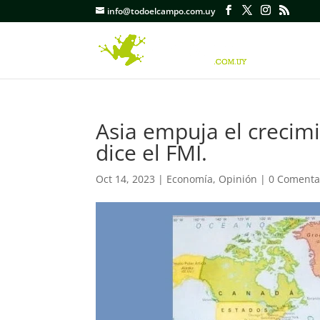
info@todoelcampo.com.uy
Asia empuja el crecim
dice el FMI.
Oct 14, 2023
|
Economía
,
Opinión
|
0 Comenta