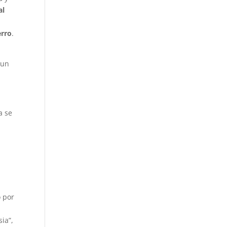
al
erro
.
 un
a se
o por
ia”,