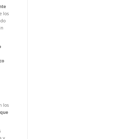
nte
e los
ido
Sin
o
ico
n los
 que
s
a y