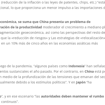
reducción de la inflación o las leyes de patentes, chips, etc.) “est
ional, lo que proporciona un menor impulso a las importaciones 
 económica, se suma que
China presenta un problema de
eración de la productividad
moderador el crecimiento a mediano p
ragmentación geoeconómica, así como las perspectivas del resto d
l que la «reducción de riesgos» y Las estrategias de «relocalización
ta en un 10% más de cinco años en las economías asiáticas más
luego de la pandemia, “algunos países como
Indonesia
” han señala
ntos sustanciales el año pasado. Por el contrario, en
China
está p
n medio de la profundización de las tensiones que emanan del sec
ualmente debido a los estímulos políticos”. Y en
Japón
“ha
o
”, y en ese escenario “las
autoridades deben mantener el rumbo
d
continuos”.