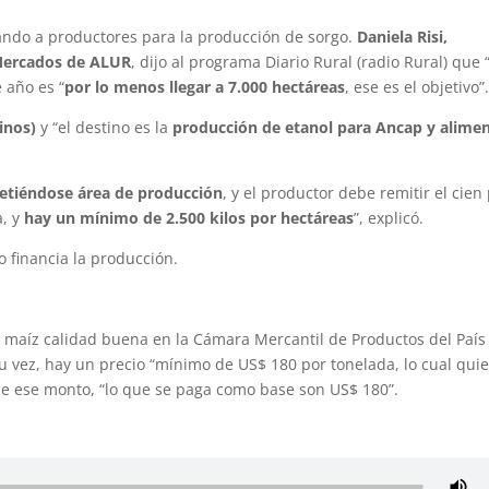
ando a productores para la producción de sorgo.
Daniela Risi,
 Mercados de ALUR
, dijo al programa Diario Rural (radio Rural) que 
 año es “
por lo menos llegar a 7.000 hectáreas
, ese es el objetivo”
inos)
y “el destino es la
producción de etanol para Ancap y alime
tiéndose área de producción
, y el productor debe remitir el cien
a, y
hay un mínimo de 2.500 kilos por hectáreas
”, explicó.
 financia la producción.
l maíz calidad buena en la Cámara Mercantil de Productos del País
u vez, hay un precio “mínimo de US$ 180 por tonelada, lo cual qui
 de ese monto, “lo que se paga como base son US$ 180”.