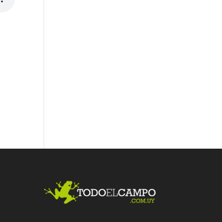
Fac
Twit
Link
ebo
ter
edI
ok
n