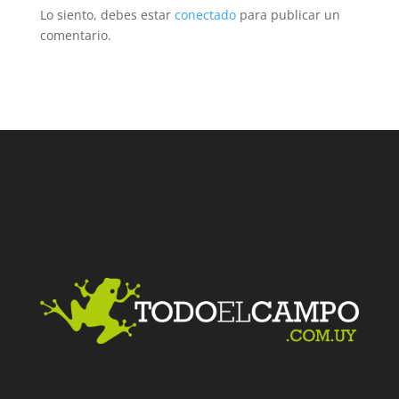
Lo siento, debes estar
conectado
para publicar un
comentario.
Facebook
Twitter
LinkedIn