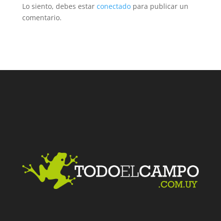
Lo siento, debes estar
conectado
para publicar un
comentario.
Facebook
Twitter
LinkedIn