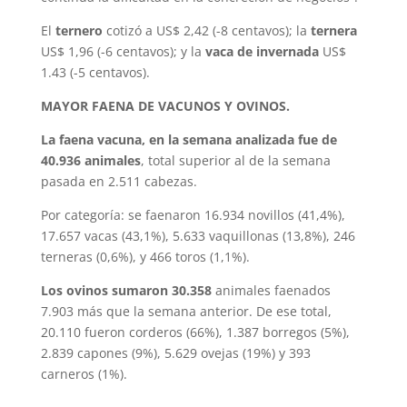
El
ternero
cotizó a US$ 2,42 (-8 centavos); la
ternera
US$ 1,96 (-6 centavos); y la
vaca de invernada
US$
1.43 (-5 centavos).
MAYOR FAENA DE VACUNOS Y OVINOS.
La faena vacuna, en la semana analizada fue de
40.936 animales
, total superior al de la semana
pasada en 2.511 cabezas.
Por categoría: se faenaron 16.934 novillos (41,4%),
17.657 vacas (43,1%), 5.633 vaquillonas (13,8%), 246
terneras (0,6%), y 466 toros (1,1%).
Los ovinos sumaron 30.358
animales faenados
7.903 más que la semana anterior. De ese total,
20.110 fueron corderos (66%), 1.387 borregos (5%),
2.839 capones (9%), 5.629 ovejas (19%) y 393
carneros (1%).