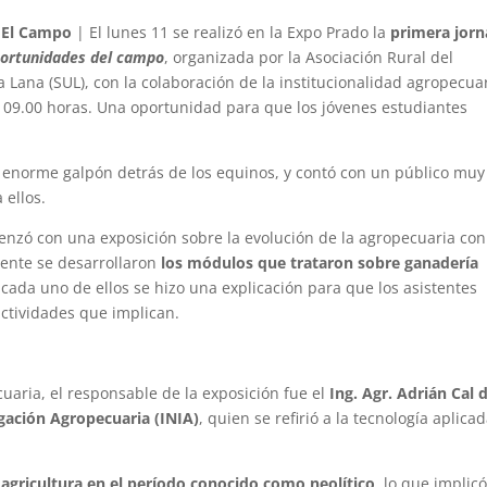
 El Campo
| El lunes 11 se realizó en la Expo Prado la
primera jor
portunidades del campo
, organizada por la Asociación Rural del
 Lana (SUL), con la colaboración de la institucionalidad agropecuar
s 09.00 horas. Una oportunidad para que los jóvenes estudiantes
el enorme galpón detrás de los equinos, y contó con un público muy
 ellos.
nzó con una exposición sobre la evolución de la agropecuaria con
mente se desarrollaron
los módulos que trataron sobre ganadería
 cada uno de ellos se hizo una explicación para que los asistentes
actividades que implican.
cuaria, el responsable de la exposición fue el
Ing. Agr. Adrián Cal d
igación Agropecuaria (INIA)
, quien se refirió a la tecnología aplicad
agricultura en el período conocido como neolítico
, lo que implic