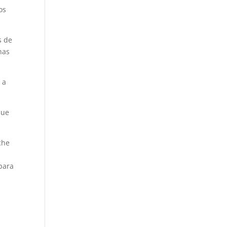
os
s de
has
 a
que
che
 para