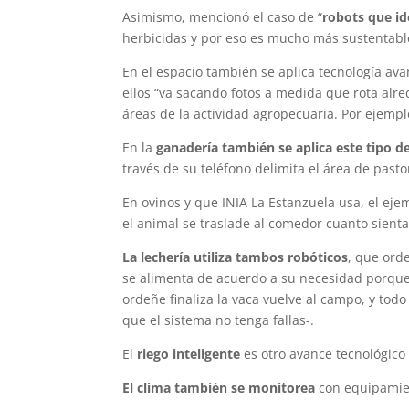
Asimismo, mencionó el caso de “
robots que id
herbicidas y por eso es mucho más sustentabl
En el espacio también se aplica tecnología av
ellos “va sacando fotos a medida que rota alr
áreas de la actividad agropecuaria. Por ejemplo
En la
ganadería también se aplica este tipo d
través de su teléfono delimita el área de past
En ovinos y que INIA La Estanzuela usa, el ej
el animal se traslade al comedor cuanto sienta
La lechería utiliza tambos robóticos
, que orde
se alimenta de acuerdo a su necesidad porque
ordeñe finaliza la vaca vuelve al campo, y tod
que el sistema no tenga fallas-.
El
riego inteligente
es otro avance tecnológico 
El clima también se monitorea
con equipamien