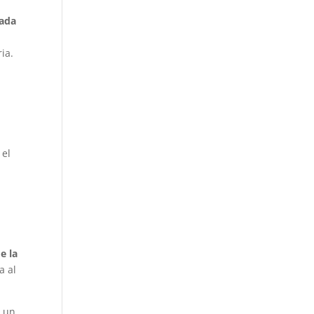
nada
ia.
 el
e la
a al
ó un