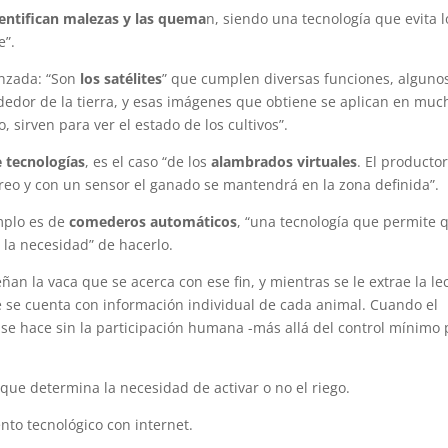
entifican malezas y las quema
n, siendo una tecnología que evita l
e”.
anzada: “Son
los satélites
” que cumplen diversas funciones, alguno
ededor de la tierra, y esas imágenes que obtiene se aplican en muc
, sirven para ver el estado de los cultivos”.
e tecnologías
, es el caso “de los
alambrados virtuales
. El productor
oreo y con un sensor el ganado se mantendrá en la zona definida”.
emplo es de
comederos automáticos
, “una tecnología que permite 
 la necesidad” de hacerlo.
ñan la vaca que se acerca con ese fin, y mientras se le extrae la le
 se cuenta con información individual de cada animal. Cuando el
o se hace sin la participación humana -más allá del control mínimo
que determina la necesidad de activar o no el riego.
to tecnológico con internet.