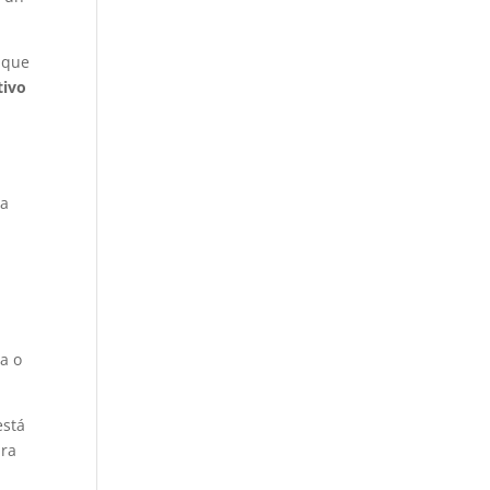
que
tivo
da
a o
está
ara