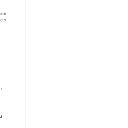
ria
acto
,
a
o
su