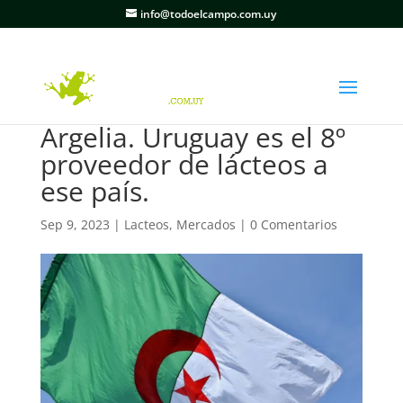
info@todoelcampo.com.uy
Argelia. Uruguay es el 8º
proveedor de lácteos a
ese país.
Sep 9, 2023
|
Lacteos
,
Mercados
|
0 Comentarios