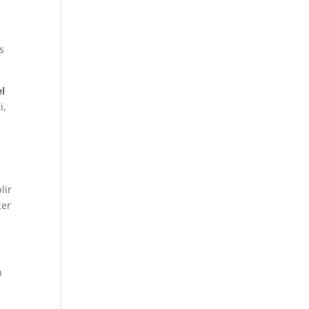
s
el
i,
lir
cer
n