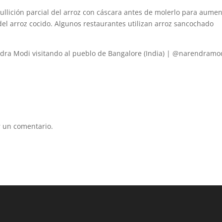
ullición parcial del arroz con cáscara antes de molerlo para aumen
 del arroz cocido. Algunos restaurantes utilizan arroz sancochado
dra Modi visitando al pueblo de Bangalore (India) | @narendramo
 un comentario.