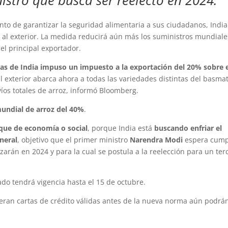
istro que busca ser reelecto en 2024.
to de garantizar la seguridad alimentaria a sus ciudadanos, India
z al exterior. La medida reducirá aún más los suministros mundiale
el principal exportador.
zas de India impuso un impuesto a la exportación del 20% sobre 
 al exterior abarca ahora a todas las variedades distintas del basmat
íos totales de arroz, informó Bloomberg.
undial de arroz del 40%
.
 que de economía o social
, porque India está
buscando enfriar el
eneral
, objetivo que el primer ministro
Narendra Modi
espera cump
zarán en 2024 y para la cual se postula a la reelección para un ter
ado tendrá vigencia hasta el 15 de octubre.
ieran cartas de crédito válidas antes de la nueva norma aún podrá