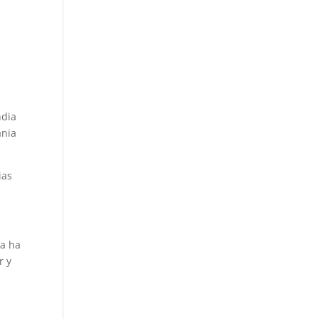
ndia
ania
ias
ya ha
r y
l