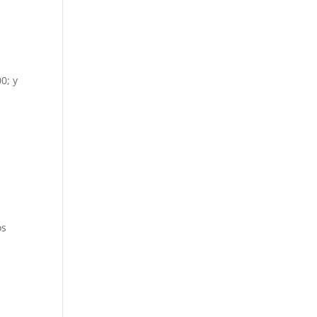
0; y
os