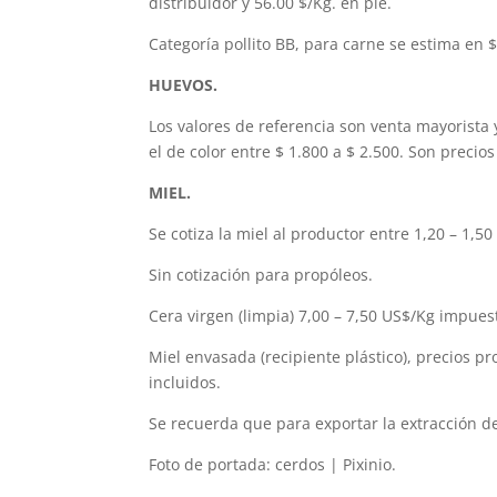
distribuidor y 56.00 $/Kg. en pie.
Categoría pollito BB, para carne se estima en $
HUEVOS.
Los valores de referencia son venta mayorista y
el de color entre $ 1.800 a $ 2.500. Son precio
MIEL.
Se cotiza la miel al productor entre 1,20 – 1,5
Sin cotización para propóleos.
Cera virgen (limpia) 7,00 – 7,50 US$/Kg impues
Miel envasada (recipiente plástico), precios p
incluidos.
Se recuerda que para exportar la extracción de
Foto de portada: cerdos | Pixinio.