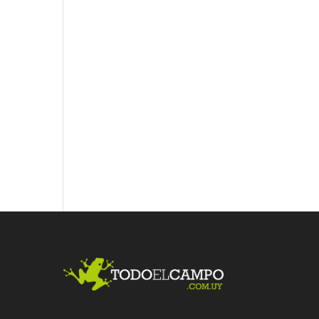
Fac
Twit
Link
ebo
ter
edI
ok
n