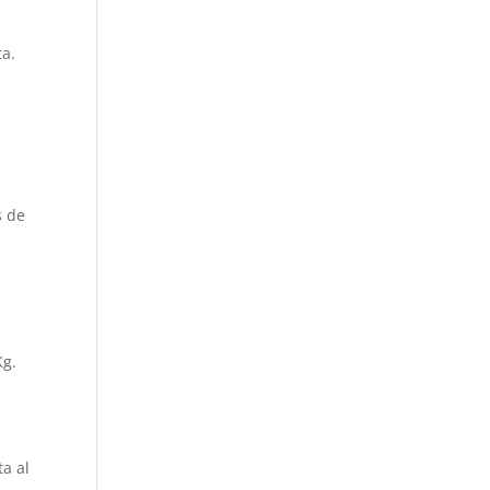
ta.
s de
Kg.
ta al