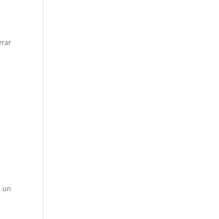
erar
 un