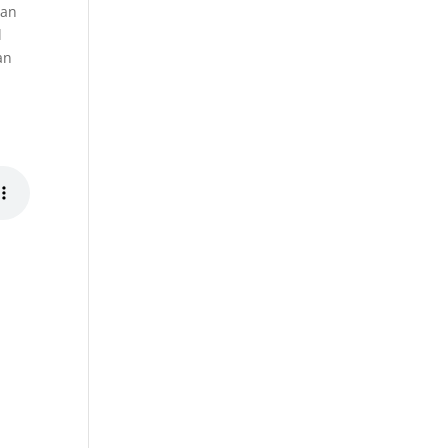
ean
l
an