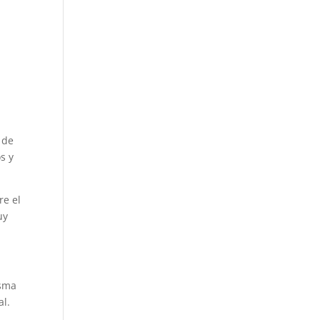
 de
s y
re el
uy
isma
al.