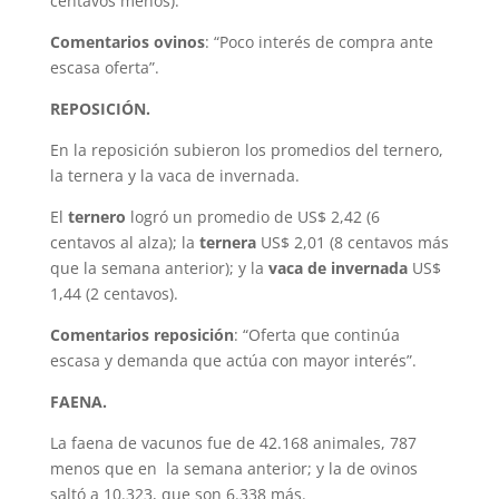
centavos menos).
Comentarios ovinos
: “Poco interés de compra ante
escasa oferta”.
REPOSICIÓN.
En la reposición subieron los promedios del ternero,
la ternera y la vaca de invernada.
El
ternero
logró un promedio de US$ 2,42 (6
centavos al alza); la
ternera
US$ 2,01 (8 centavos más
que la semana anterior); y la
vaca de invernada
US$
1,44 (2 centavos).
Comentarios reposición
: “Oferta que continúa
escasa y demanda que actúa con mayor interés”.
FAENA.
La faena de vacunos fue de 42.168 animales, 787
menos que en la semana anterior; y la de ovinos
saltó a 10.323, que son 6.338 más.