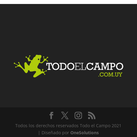
Facebook
Twitter
LinkedIn
Me gusta
Todos los derechos reservados Todo el Campo 2021
| Diseñado por
OneSolutions