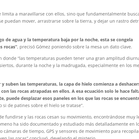
se limita a maravillarse con ellos, sino que fundamentalmente busc
e puedan mover, arrastrarse sobre la tierra, y dejar un rastro det
lgo de agua y la temperatura baja por la noche, esta se congela
s rocas”
, precisó Gómez poniendo sobre la mesa un dato clave.
ón donde “las temperaturas pueden tener una gran amplitud diurn
siertos, durante la noche y la madrugada, especialmente en los m
r y suben las temperaturas, la capa de hielo comienza a deshacer
on las rocas atrapadas en ellos. A esa ecuación solo le hace falt
nte, puede desplazar esos paneles en los que las rocas se encuent
si de patines sobre el hielo se tratase”.
a de fundirse y las rocas cesan su movimiento, encontrándose muy l
enómeno ha sido documentado y estudiado más detalladamente en l
omo cámaras de tiempo, GPS y sensores de movimiento para recopila
n las rocas” concluyó, develando el misterio.