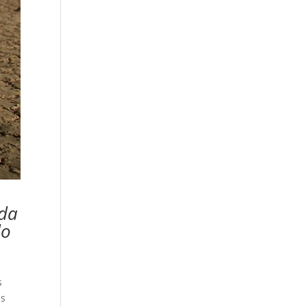
ada
do
s
as