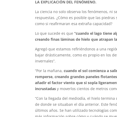
LA EXPLICACIÓN DEL FENÓMENO.
La ciencia no solo observa los fenómenos, ni 
respuestas. ¿Cómo es posible que las piedras s
como si reafirmaran esa extraña capacidad?
Lo que sucede es que
“cuando el lago tiene a
creando finas láminas de hielo que atrapan la
Agregó que estamos refiriéndonos a una regi
bajar drásticamente, como es propio en los de
invernales”.
“Por la mañana,
cuando el sol comienza a sali
romperse, creando grandes paneles flotantes c
añadir el factor viento que si sopla ligerame
incrustadas
y moverlos cientos de metros como 
“Con la llegada del mediodía, el hielo termin
de donde se situaban el día anterior. Este f
últimos años. Se han utilizado tecnologías c
más información sobre cómo y cuándo se mueve