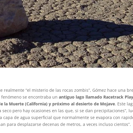
 realmente “el misterio de las rocas zombis”, Gómez hace una br
al fenómeno se encontraba un
antiguo lago llamado Racetrack Play
de la Muerte (California) y próximo al desierto de Mojave
. Este lag
a seco pero hay ocasiones en las que, si se dan precipitaciones”, l
ña capa de agua superficial que normalmente se evapora con rapid
an para desplazarse decenas de metros, a veces incluso cientos”.