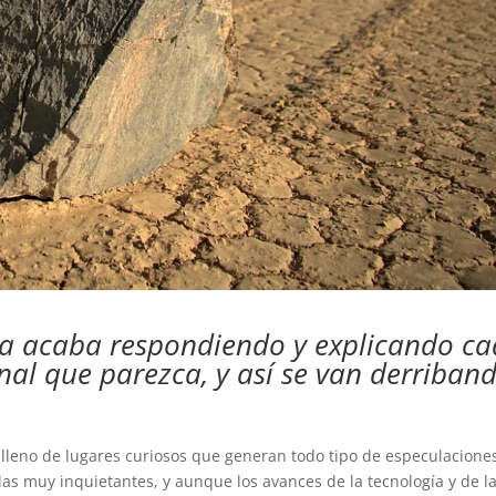
ia acaba respondiendo y explicando c
al que parezca, y así se van derriban
lleno de lugares curiosos que generan todo tipo de especulacione
as muy inquietantes, y aunque los avances de la tecnología y de l