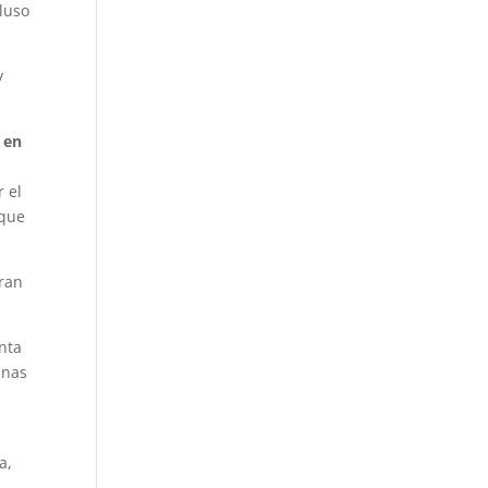
cluso
y
 en
r el
 que
eran
nta
unas
a,