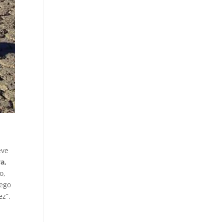
eve
a,
o,
uego
ez”.