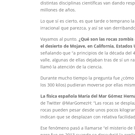
distintas disciplinas científicas van dando re
millones de años.
Lo que sí es cierto, es que tarde o temprano 
irracional que parezca, y así se van derriband
Vayamos al punto.
¿Qué son las rocas zombis c
el desierto de Mojave, en California, Estados
señalando que “a principios de la década del 4
valle, algunas de ellas dejaban tras de sí un
llamó la atención de la ciencia.
Durante mucho tiempo la pregunta fue ¿cómo e
los 300 kilos) pudieran moverse por ellas mis
La física española María del Mar Gómez Her
de Twitter @MarGomezH: “Las rocas se desplaz
rocas pueden pesar desde unos pocos kilogram
indican que se desplazan con relativa facilidad
Ese fenómeno pasó a llamarse “el misterio de l
pero fue en 2013 cuando se descubrió la expli