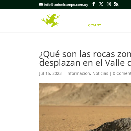
info@todoelcampo.com.uy
¿Qué son las rocas zo
desplazan en el Valle 
Jul 15, 2023
|
Información
,
Noticias
|
0 Coment