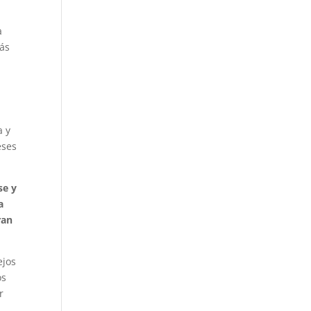
a
rás
a y
eses
se y
a
ran
ejos
os
r