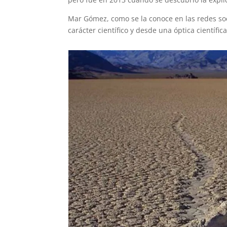
Mar Gómez, como se la conoce en las redes soc
carácter científico y desde una óptica científi