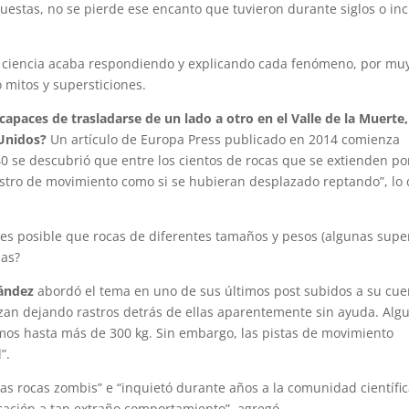
spuestas, no se pierde ese encanto que tuvieron durante siglos o in
la ciencia acaba respondiendo y explicando cada fenómeno, por mu
o mitos y supersticiones.
apaces de trasladarse de un lado a otro en el Valle de la Muerte,
 Unidos?
Un artículo de Europa Press publicado en 2014 comienza
0 se descubrió que entre los cientos de rocas que se extienden po
 rastro de movimiento como si se hubieran desplazado reptando”, lo
s posible que rocas de diferentes tamaños y pesos (algunas sup
mas?
nández
abordó el tema en uno de sus últimos post subidos a su cue
an dejando rastros detrás de ellas aparentemente sin ayuda. Alg
os hasta más de 300 kg. Sin embargo, las pistas de movimiento
”.
as rocas zombis” e “inquietó durante años a la comunidad científic
cación a tan extraño comportamiento”, agregó.