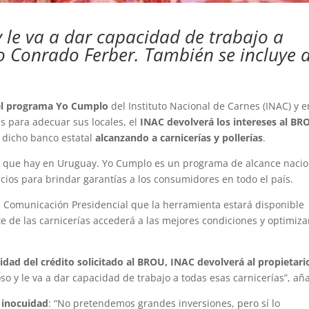
y le va a dar capacidad de trabajo a
jo Conrado Ferber. También se incluye 
el programa Yo Cumplo
del Instituto Nacional de Carnes (INAC) y e
es para adecuar sus locales, el
INAC devolverá los intereses al BR
n dicho banco estatal
alcanzando a carnicerías y pollerías
.
o que hay en Uruguay. Yo Cumplo es un programa de alcance nacio
ios para brindar garantías a los consumidores en todo el país.
 a Comunicación Presidencial que la herramienta estará disponible
e de las carnicerías accederá a las mejores condiciones y optimiza
lidad del crédito solicitado al BROU, INAC devolverá al propietari
oso y le va a dar capacidad de trabajo a todas esas carnicerías”, añ
a inocuidad
: “No pretendemos grandes inversiones, pero sí lo