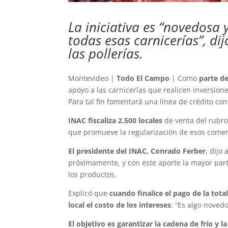
La iniciativa es “novedosa 
todas esas carnicerías”, di
las pollerías.
Montevideo |
Todo El Campo
| Como
parte d
apoyo a las carnicerías que realicen inversion
Para tal fin fomentará una línea de crédito co
INAC fiscaliza 2.500 locales
de venta del rubr
que promueve la regularización de esos comerc
El presidente del INAC, Conrado Ferber
, dijo
próximamente, y con este aporte la mayor part
los productos.
Explicó que
cuando finalice el pago de la tota
local el costo de los intereses
: “Es algo noved
El objetivo es garantizar la cadena de frío y l