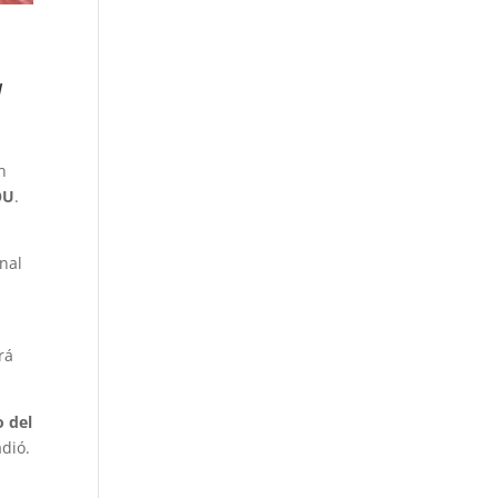
a
n
OU
.
nal
rá
o del
adió.