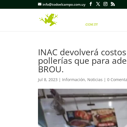
info@todoelcampo.com.uy
INAC devolverá costos 
pollerías que para ade
BROU.
Jul 8, 2023
|
Información
,
Noticias
|
0 Comenta