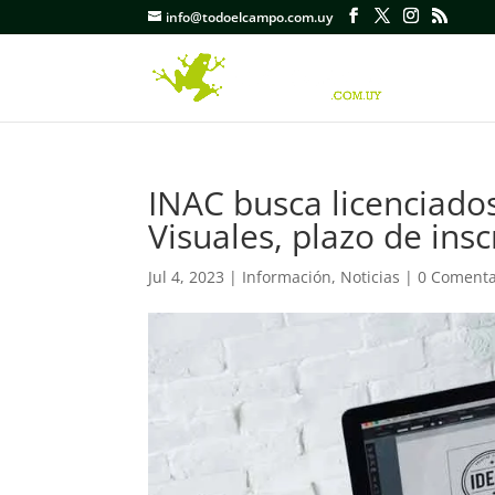
info@todoelcampo.com.uy
INAC busca licenciados
Visuales, plazo de inscr
Jul 4, 2023
|
Información
,
Noticias
|
0 Comenta