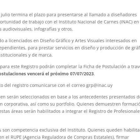
e julio termina el plazo para presentarse al llamado a diseñadores
portunidad de trabajo con el Instituto Nacional de Carnes (INAC) en
audiovisuales, infografías y otros.
do a licenciados en Diseño Gráfico y Artes Visuales interesados en
ependientes, para prestar servicios en diseño y producción de gráf
nstitucionales y de marca.
 para este Registro podrán completar la Ficha de Postulación a trav
postulaciones vencerá el próximo 07/07/2023
.
o del registro comunicarse con el correo grp@inac.uy
len serán seleccionados en base a los antecedentes presentados d
en corporativa, así como su portfolio. Quienes demuestren formaci
estas áreas serán habilitados a integrar el Registro de Profesionale
tros son competencia exclusiva del Instituto. Quienes queden habilit
s en el RUPE (Agencia Reguladora de Compras Estatales), firmar