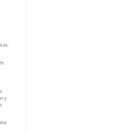
icas,
és
e
ón y
s
ados