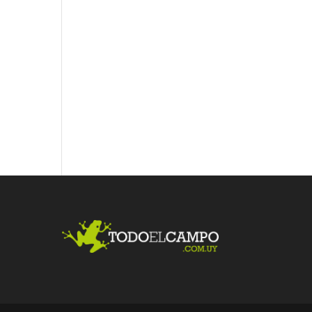
Fac
Twit
Link
ebo
ter
edI
ok
n
Me
gust
a