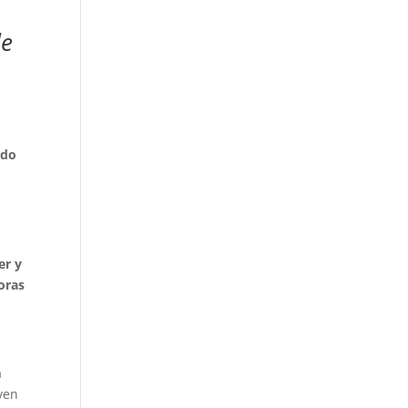
de
odo
er y
oras
a
oven