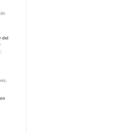
ión
y del
y
,
nes,
ron