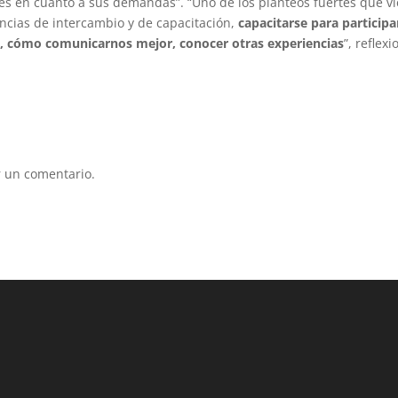
nes en cuanto a sus demandas”. “Uno de los planteos fuertes que v
ncias de intercambio y de capacitación,
capacitarse para participa
jo, cómo comunicarnos mejor, conocer otras experiencias
”, reflexi
 un comentario.