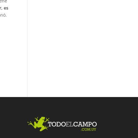
iene
r, es
onó.
Fac
Twit
Link
ebo
ter
edI
ok
n