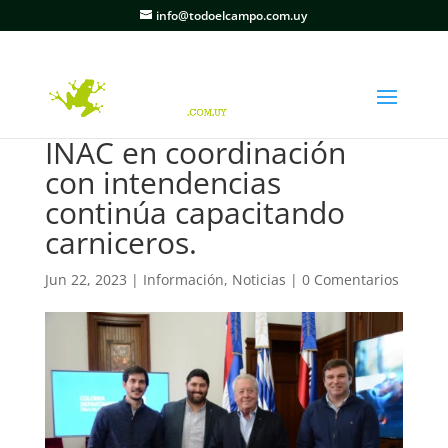
info@todoelcampo.com.uy
INAC en coordinación
con intendencias
continúa capacitando
carniceros.
Jun 22, 2023
|
Información
,
Noticias
|
0 Comentarios