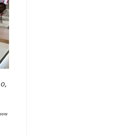
o,
Show