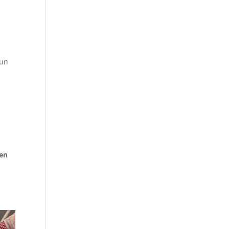
 un
 en