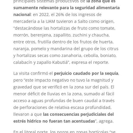
principales sistemas productivos de
la zona que es
sumamente relevante para la seguridad alimentaria
nacional
: en 2022, el 26% de los ingresos de
mercadería a la UAM tuvieron a Salto como origen,
“destacándose las hortalizas de fruto como tomate,
morrón, berenjena, zapallito, zuchini y chaucha,
entre otros, frutilla dentro de los frutos de huerta,
naranja, pomelo y mandarina del grupo de los citrus
y hortalizas secas como zanahoria, cebolla, boniato,
calabacín y zapallo Kabutiá”, expresa el reporte.
La visita confirmó el
perjuicio caudado por la sequía
,
pero “este impacto negativo no tuvo la magnitud y
gravedad que se verificó en la zona sur del país. El
menor déficit de lluvias en la zona, sumado al fácil
acceso a aguas profundas de buen caudal a través
de perforaciones de relativa escasa profundidad,
llevaron a que
las consecuencias perjudiciales del
estrés hídrico no fueran tan acentuadas
”, agrega.
En el litoral norte, los pozos en zonas hortícolas “se