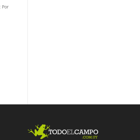
c Por
Fac
Twit
Link
ebo
ter
edI