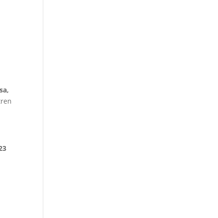
sa,
tren
23