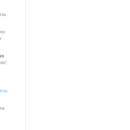
ras.
nto
r
ón
do”.
eria-
ama