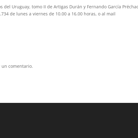
elos del Uruguay, tomo II de Artigas Durán y Fernando García Précha
.734 de lunes a viernes de 10.00 a 16.00 horas, o al mail
 un comentario.