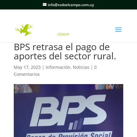
info@todoelcampo.com.uy
BPS retrasa el pago de
aportes del sector rural.
May 17, 2023
|
Información
,
Noticias
|
0
Comentarios