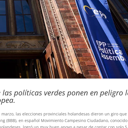
 las políticas verdes ponen en peligro 
opea.
marzo, las elecciones provinciales holandesas dieron un giro que
ging (BBB), en español Movimiento Campesino Ciudadano, conocido
 holandeses, logró un muy buen apoyo a pesar de contar con solo 5