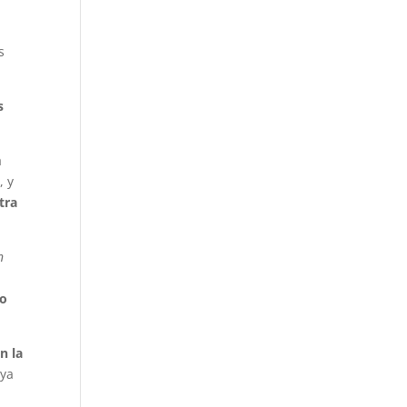
s
s
a
, y
tra
n
so
n la
 ya