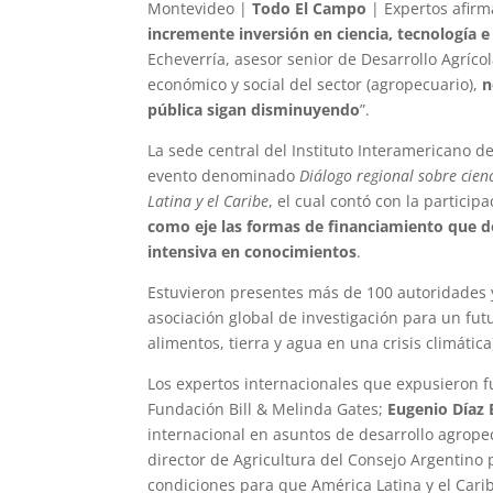
Montevideo |
Todo El Campo
| Expertos afir
incremente inversión en ciencia, tecnología e
Echeverría, asesor senior de Desarrollo Agríco
económico y social del sector (agropecuario),
n
pública sigan disminuyendo
”.
La sede central del Instituto Interamericano d
evento denominado
Diálogo regional sobre cien
Latina y el Caribe
, el cual contó con la particip
como eje las formas de financiamiento que de
intensiva en conocimientos
.
Estuvieron presentes más de 100 autoridades y
asociación global de investigación para un fu
alimentos, tierra y agua en una crisis climátic
Los expertos internacionales que expusieron 
Fundación Bill & Melinda Gates;
Eugenio Díaz 
internacional en asuntos de desarrollo agropec
director de Agricultura del Consejo Argentino 
condiciones para que América Latina y el Cari