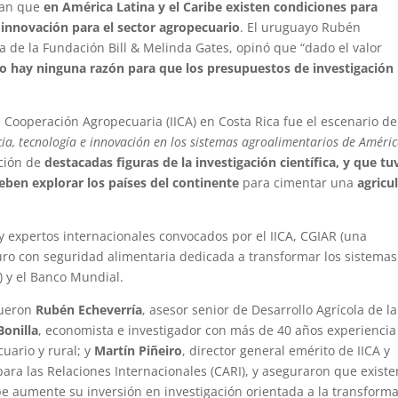
man que
en América Latina y el Caribe existen condiciones para
 innovación para el sector agropecuario
. El uruguayo Rubén
la de la Fundación Bill & Melinda Gates, opinó que “dado el valor
o hay ninguna razón para que los presupuestos de investigación
e Cooperación Agropecuaria (IICA) en Costa Rica fue el escenario de
cia, tecnología e innovación en los sistemas agroalimentarios de Améri
ación de
destacadas figuras de la investigación científica, y que tu
ben explorar los países del continente
para cimentar una
agricu
 expertos internacionales convocados por el IICA, CGIAR (una
turo con seguridad alimentaria dedicada a transformar los sistemas
a) y el Banco Mundial.
fueron
Rubén Echeverría
, asesor senior de Desarrollo Agrícola de la
Bonilla
, economista e investigador con más de 40 años experiencia
uario y rural; y
Martín Piñeiro
, director general emérito de IICA y
para las Relaciones Internacionales (CARI), y aseguraron que existe
be aumente su inversión en investigación orientada a la transform