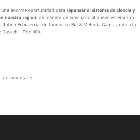
s una enorme oportunidad para
repensar el sistema de ciencia y
en nuestra región
, de manera de adecuarlo al nuevo escenario y
oto Rubén Echeverría, de fundación Bill & Melinda Gates, junto a la
Gaskell | Foto IICA.
 un comentario.