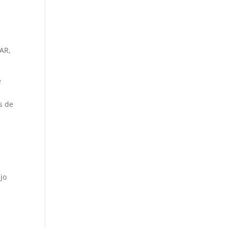
IAR,
e
s de
jo