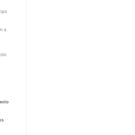
tipo
an a
asto
esto
os
.