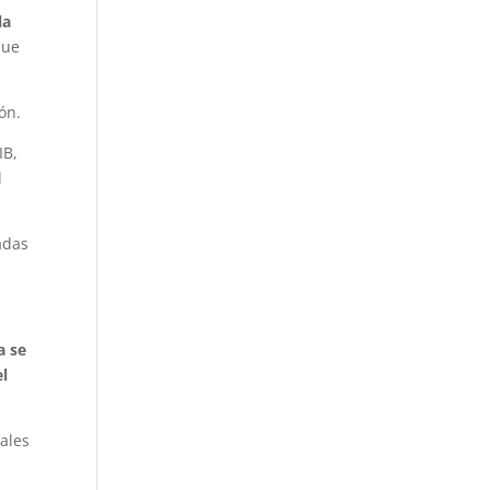
la
que
ón.
IB,
l
adas
a se
el
rales