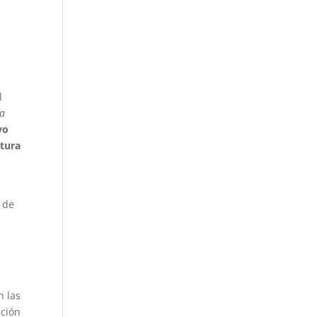
l
ca
vo
ltura
 de
n las
ación