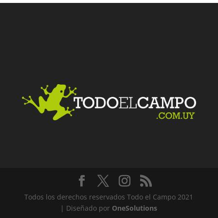
Facebook
Twitter
LinkedIn
Me gusta
Todos los derechos reservados Todo el Campo 2021
| Diseñado por
OneSolutions