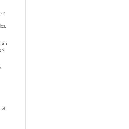
 se
les,
irán
2 y
al
n el