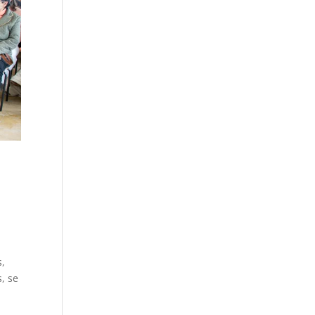
s,
, se