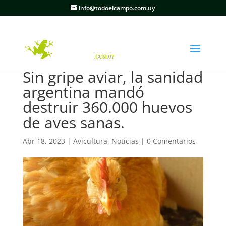
info@todoelcampo.com.uy
Sin gripe aviar, la sanidad
argentina mandó
destruir 360.000 huevos
de aves sanas.
Abr 18, 2023
|
Avicultura
,
Noticias
|
0 Comentarios