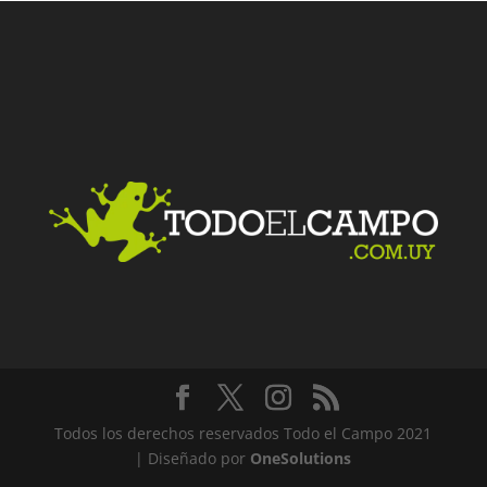
Facebook
Twitter
LinkedIn
Me gusta
Todos los derechos reservados Todo el Campo 2021
| Diseñado por
OneSolutions