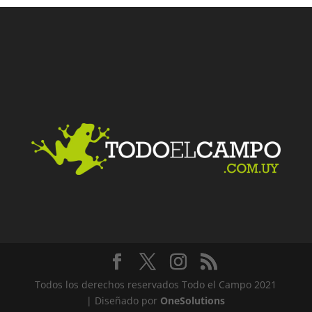
Facebook
Twitter
LinkedIn
Me gusta
Todos los derechos reservados Todo el Campo 2021
| Diseñado por
OneSolutions