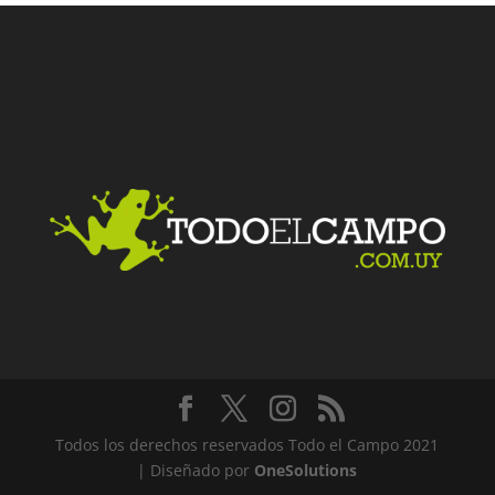
Facebook
Twitter
LinkedIn
Me gusta
Todos los derechos reservados Todo el Campo 2021
| Diseñado por
OneSolutions