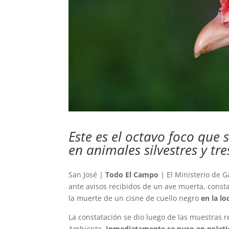
Este es el octavo foco que s
en animales silvestres y tre
San José |
Todo El Campo
| El Ministerio de G
ante avisos recibidos de un ave muerta, cons
la muerte de un cisne de cuello negro
en la l
La constatación se dio luego de las muestras r
Ambiente.
Inmediatamente se puso en práctic