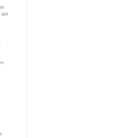
los
 del
n
eo
s