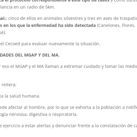
ilancia en un radio de 5km.
aí
s; cinco de ellos en animales silvestres y tres en aves de traspati
s en los que la enfermedad ha sido detectada
(Canelones, Flores,
é).
rá el Cecoed para evaluar nuevamente la situación.
DADES DEL MGAP Y DEL MA.
por eso el MGAP y el MA llaman a extremar cuidado y tomar las medi
 reitera:
ta la salud humana.
de afectar al hombre, por lo que se exhorta a la población a notifi
gía nerviosa, digestiva o respiratoria.
e ejercicio a estar alertas y denunciar frente a la constatación de 