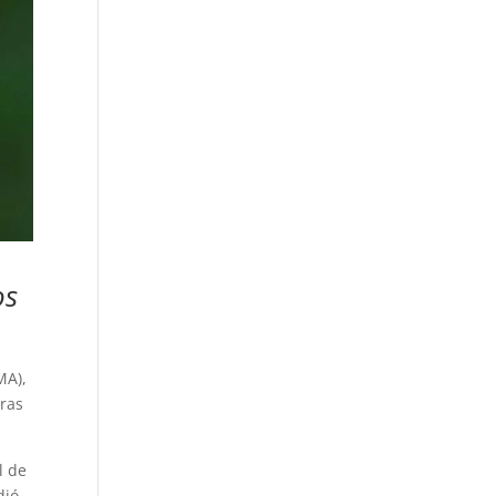
os
MA),
tras
l de
dió