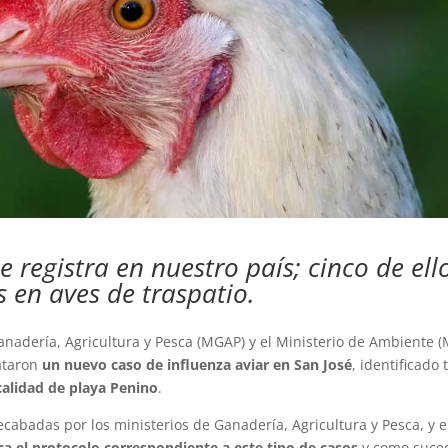
e registra en nuestro país; cinco de ell
s en aves de traspatio.
anadería, Agricultura y Pesca (MGAP) y el Ministerio de Ambiente (
tataron
un nuevo caso de influenza aviar en San José
, identificado 
ocalidad de playa Penino
.
ecabadas por los ministerios de Ganadería, Agricultura y Pesca, y e
a el protocolo correspondiente a este tipo de casos
y como suce