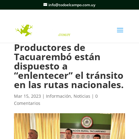
info@todoelcampo.com.uy
Productores de
Tacuarembó están
dispuesto a
“enlentecer” el tránsito
en las rutas nacionales.
Mar 15, 2023
|
Información
,
Noticias
|
0
Comentarios