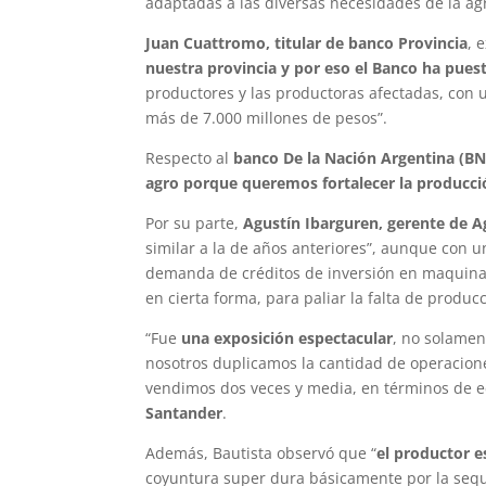
adaptadas a las diversas necesidades de la ag
Juan Cuattromo, titular de banco Provincia
, 
nuestra provincia y por eso el Banco ha puest
productores y las productoras afectadas, con u
más de 7.000 millones de pesos”.
Respecto al
banco De la Nación Argentina (BNA
agro porque queremos fortalecer la producció
Por su parte,
Agustín Ibarguren, gerente de 
similar a la de años anteriores”, aunque con u
demanda de créditos de inversión en maquinar
en cierta forma, para paliar la falta de produc
“Fue
una exposición espectacular
, no solamen
nosotros duplicamos la cantidad de operacione
vendimos dos veces y media, en términos de 
Santander
.
Además, Bautista observó que “
el productor e
coyuntura super dura básicamente por la sequí