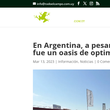
info@todoelcampo.com.uy
En Argentina, a pesar
fue un oasis de opti
Mar 13, 2023
|
Información
,
Noticias
|
0 Come