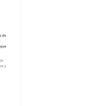
a de
s
 que
ión
os y