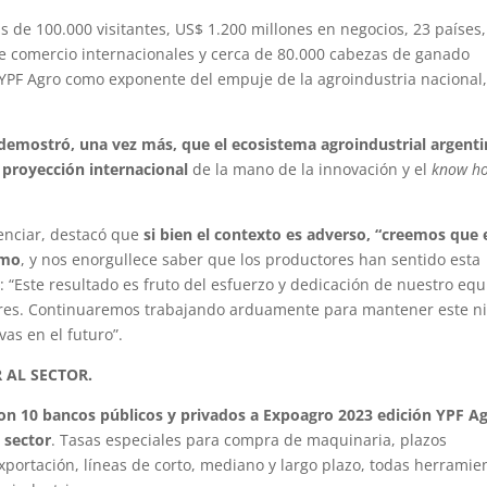
s de 100.000 visitantes, US$ 1.200 millones en negocios, 23 países,
 comercio internacionales y cerca de 80.000 cabezas de ganado
YPF Agro como exponente del empuje de la agroindustria nacional
demostró, una vez más, que el ecosistema agroindustrial argent
 proyección internacional
de la mano de la innovación y el
know h
enciar, destacó que
si bien el contexto es adverso, “creemos que 
smo
, y nos enorgullece saber que los productores han sentido esta
: “Este resultado es fruto del esfuerzo y dedicación de nuestro equ
tores. Continuaremos trabajando arduamente para mantener este ni
as en el futuro”.
 AL SECTOR.
ron 10 bancos públicos y privados a Expoagro 2023 edición YPF A
 sector
. Tasas especiales para compra de maquinaria, plazos
xportación, líneas de corto, mediano y largo plazo, todas herramie