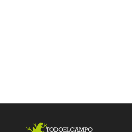
Fac
Twit
Link