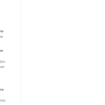
,
ino
ow
en
ipo,
vel
gro
ntas