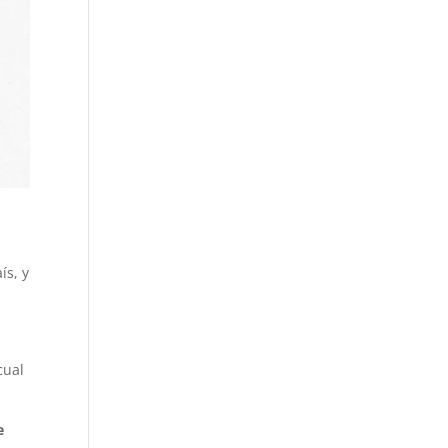
ís, y
cual
e