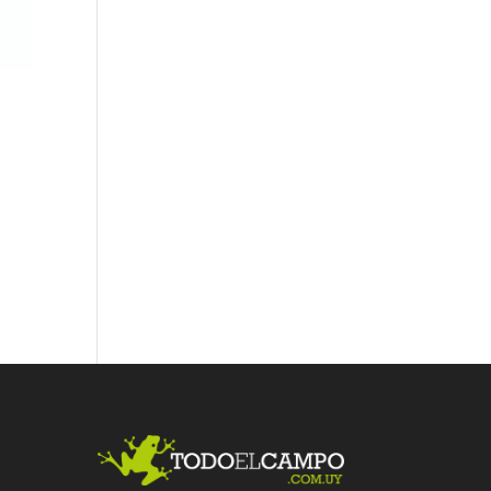
Fac
Twit
Link
ebo
ter
edI
ok
n