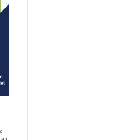
ro
ción