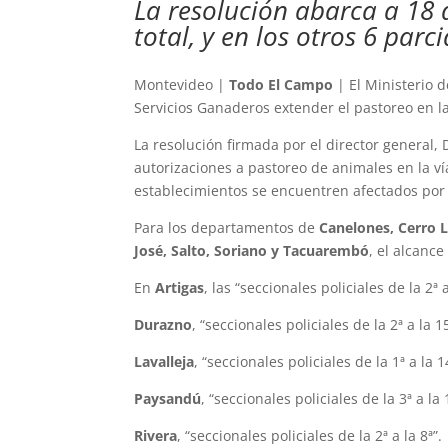
La resolución abarca a 18 
total, y en los otros 6 parci
Montevideo |
Todo El Campo
| El Ministerio 
Servicios Ganaderos extender el pastoreo en la
La resolución firmada por el director general, 
autorizaciones a pastoreo de animales en la ví
establecimientos se encuentren afectados por l
Para los departamentos de
Canelones, Cerro L
José, Salto, Soriano y Tacuarembó
, el alcance
En
Artigas
, las “seccionales policiales de la 2ª a
Durazno
, “seccionales policiales de la 2ª a la 15
Lavalleja
, “seccionales policiales de la 1ª a la 1
Paysandú
, “seccionales policiales de la 3ª a la 
Rivera
, “seccionales policiales de la 2ª a la 8ª”.