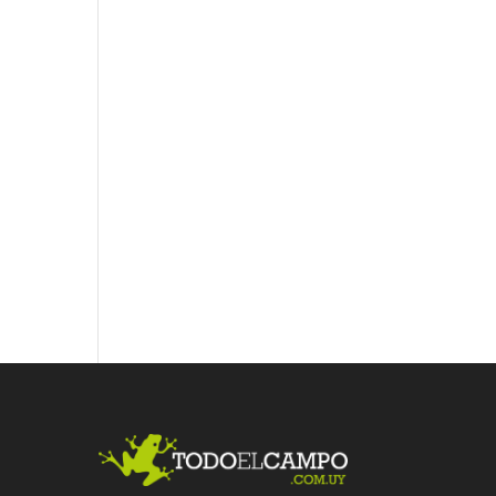
Fac
Twit
Link
ebo
ter
edI
ok
n