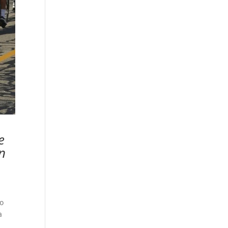
e
n
eo
a