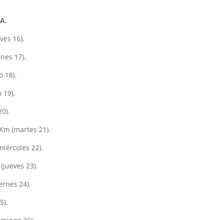
A.
ves 16).
nes 17).
 18).
 19).
0).
 Km (martes 21).
miércoles 22).
(jueves 23).
ernes 24).
5).