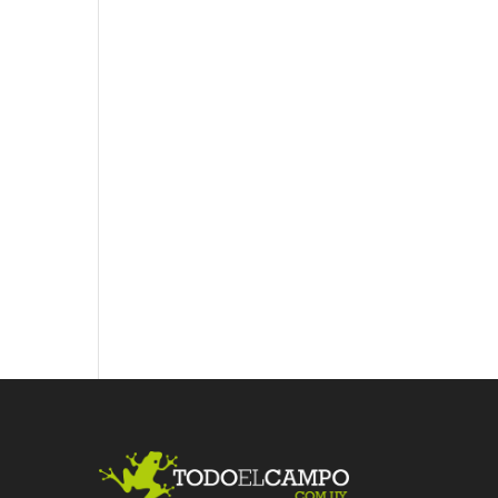
Fac
Twit
Link
ebo
ter
edI