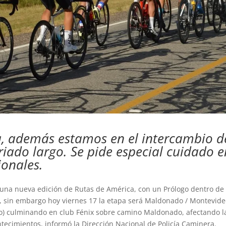
, además estamos en el intercambio d
iado largo. Se pide especial cuidado e
ionales.
una nueva edición de Rutas de América, con un Prólogo dentro de
s, sin embargo hoy viernes 17 la etapa será Maldonado / Montevid
do) culminando en club Fénix sobre camino Maldonado, afectando l
tecimientos, informó la Dirección Nacional de Policía Caminera.