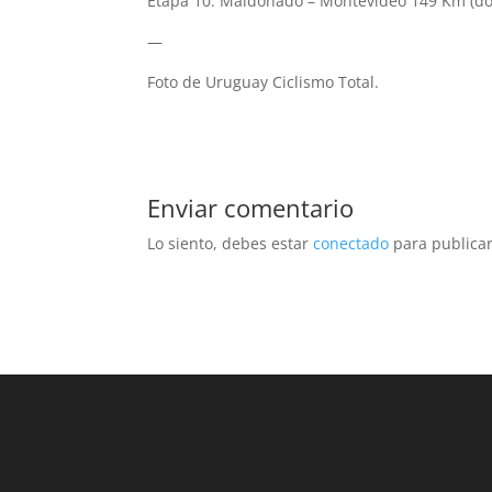
Etapa 10: Maldonado – Montevideo 149 Km (do
—
Foto de Uruguay Ciclismo Total.
Enviar comentario
Lo siento, debes estar
conectado
para publicar