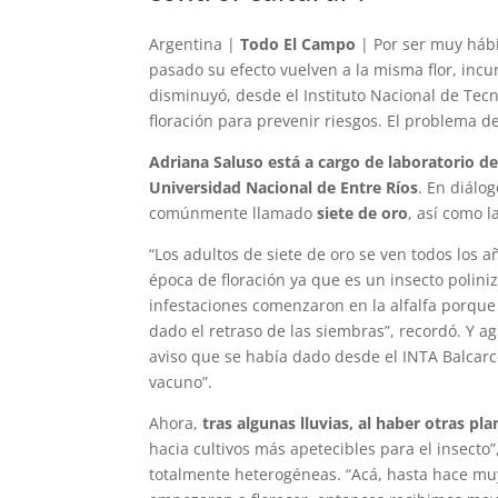
Argentina |
Todo El Campo
| Por ser muy hábi
pasado su efecto vuelven a la misma flor, incu
disminuyó, desde el Instituto Nacional de Tecn
floración para prevenir riesgos. El problema de
Adriana Saluso está a cargo de laboratorio d
Universidad Nacional de Entre Ríos
. En diálo
comúnmente llamado
siete de oro
, así como l
“Los adultos de siete de oro se ven todos los a
época de floración ya que es un insecto polini
infestaciones comenzaron en la alfalfa porqu
dado el retraso de las siembras”, recordó. Y a
aviso que se había dado desde el INTA Balcarc
vacuno”.
Ahora,
tras algunas lluvias, al haber otras pl
hacia cultivos más apetecibles para el insecto
totalmente heterogéneas. “Acá, hasta hace muy