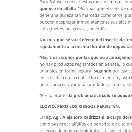
Para Saluso, conocer estos mecanismos es im
químico en alfalfa
. “Por más que el siete de o
tiene una dureza tan marcada como otros, por e
pueden desplegar inmediatamente sus alas me
sitios menos peligrosos”, advirtió.
Una vez que se va el efecto del insecticida, 
rápidamente a la misma flor donde depositar
“Hay
tres razones por las que no aconsejamos 
no hay productos registrados en Senasa, lo cu
animales en forma segura.
Segundo
por esa c
insecticida, con lo cual se incurre en un gasto
polinizadores y vaquitas predadoras, que dis
“Por lo pronto,
la problemática solo se puede e
LLOVIÓ, PERO LOS RIESGOS PERSISTEN.
El
Ing. Agr. Alejandro Radrizzani, a cargo del
cómo pastorear alfalfas en períodos de alta p
reservas de modo de minimizar riesgos de into