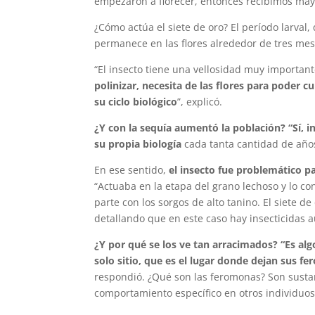
empezaron a florecer, entonces recibimos mayor
¿Cómo actúa el siete de oro? El período larval,
permanece en las flores alrededor de tres me
“El insecto tiene una vellosidad muy important
polinizar, necesita de las flores para poder 
su ciclo biológico
”, explicó.
¿Y con la sequía aumentó la población? “Sí,
su propia biología
cada tanta cantidad de años
En ese sentido,
el insecto fue problemático par
“Actuaba en la etapa del grano lechoso y lo c
parte con los sorgos de alto tanino. El siete de
detallando que en este caso hay insecticidas a
¿Y por qué se los ve tan arracimados? “Es a
solo sitio, que es el lugar donde dejan sus f
respondió. ¿Qué son las feromonas? Son sustan
comportamiento específico en otros individuos