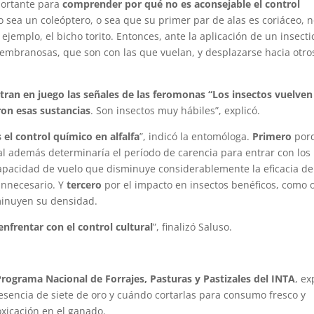
portante para
comprender por qué no es aconsejable el control
ro sea un coleóptero, o sea que su primer par de alas es coriáceo, 
jemplo, el bicho torito. Entonces, ante la aplicación de un insecti
mbranosas, que son con las que vuelan, y desplazarse hacia otro
entran en juego las señales de las feromonas “Los insectos vuelven
on esas sustancias
. Son insectos muy hábiles”, explicó.
el control químico en alfalfa
”, indicó la entomóloga.
Primero
por
al además determinaría el período de carencia para entrar con los
apacidad de vuelo que disminuye considerablemente la eficacia de
 innecesario. Y
tercero
por el impacto en insectos benéficos, como 
minuyen su densidad.
nfrentar con el control cultural
”, finalizó Saluso.
 Programa Nacional de Forrajes, Pasturas y Pastizales del INTA
, ex
resencia de siete de oro y cuándo cortarlas para consumo fresco y
xicación en el ganado.