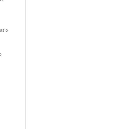
ias o
o