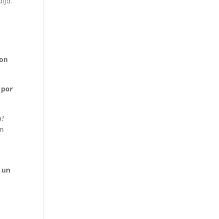
ijo.
con
 por
a?
en
 un