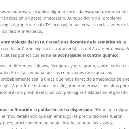
les voladores, si se aplica algún insecticida escapan de inmediato 
rriéndose en un gasto innecesario. Aunque llovió y el problema
ología Agropecuaria (INTA) aconsejan pastorear o cortar antes de l
 los fardos infestados.
e entomología del INTA Paraná y es docente de la temática en la
go con Valor Carne explicó las características del
Astylus atromaculat
as causas por los cuales
no es aconsejable el control químico
.
ños en diferentes cultivos, forrajeros y para grano, sobre todo en la
zador. En esta campaña, por las condiciones de sequía, las
e probablemente sea la única que haya florecido a mediados de ene
gregó: “A partir de entonces nos llegaron numerosas consultas por 
e sobre una posible relación con patologías halladas en el ganado
antas en floración la población se ha dispersado
. “Hubo una migra
”, afirmó, detallando que sin embargo las precipitaciones fueron
 poco, prácticamente no había llovido, aunque las sojas ya