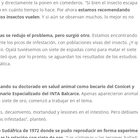
n y directamente la ponen en comederos. “Si bien el insecto escapa
ro en cuánto tiempo lo hace. Por ahora
estamos recomendando
los insectos vuelen
. Y si aún se observan muchos, lo mejor es no
vias se redujo el problema, pero surgió otro
. Estamos encontrando
te los picos de infestación, con poblaciones vivas del insecto. ¿Y 
o. Ojalá tuviésemos un siete de espadas como para matar el siete
teó que, por lo pronto, se aguardan los resultados de los estudios
ática.
inando su doctorado en salud animal como becario del Conicet y
inario Especializado del INTA Balcarce.
Apenas aparecieron anima
 siete de oro, comenzó a trabajar en el tema.
as, decaimiento, mortandad y lesiones en el intestino. Pero debíam
s infestadas”, planteó.
e Sudáfrica de 1972 donde se pudo reproducir en forma experime
r la relación con siete de oro
. “Los síntomas y las lesiones hallad