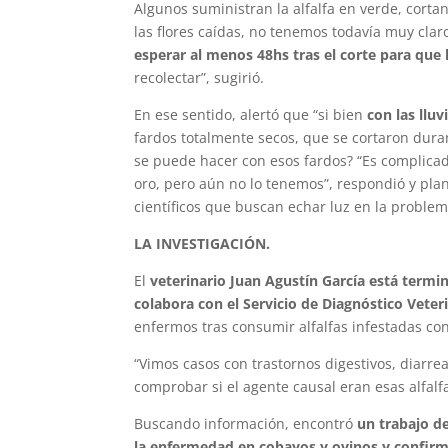
Algunos suministran la alfalfa en verde, corta
las flores caídas, no tenemos todavía muy cla
esperar al menos 48hs tras el corte para que 
recolectar”, sugirió.
En ese sentido, alertó que “si bien
con las llu
fardos totalmente secos, que se cortaron duran
se puede hacer con esos fardos? “Es complicad
oro, pero aún no lo tenemos”, respondió y plan
científicos que buscan echar luz en la problem
LA INVESTIGACIÓN.
El
veterinario Juan Agustín García está term
colabora con el Servicio de Diagnóstico Veter
enfermos tras consumir alfalfas infestadas con
“Vimos casos con trastornos digestivos, diarre
comprobar si el agente causal eran esas alfalfa
Buscando información, encontró
un trabajo d
la enfermedad en cobayos y ovinos y confirma