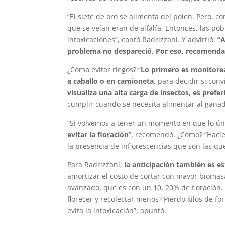
“El siete de oro se alimenta del polen. Pero, c
que se veían eran de alfalfa. Entonces, las p
intoxicaciones”, contó Radrizzani. Y advirtió:
“A
problema no despareció. Por eso, recomenda
¿Cómo evitar riegos? “
Lo primero es monitorea
a caballo o en camioneta
, para decidir si con
visualiza una alta carga de insectos, es prefer
cumplir cuando se necesita alimentar al ganado
“Si volvemos a tener un momento en que lo úni
evitar la floración
”, recomendó. ¿Cómo? “Hacie
la presencia de inflorescencias que son las que
Para Radrizzani,
la anticipación también es e
amortizar el costo de cortar con mayor biomas
avanzado, que es con un 10, 20% de floración
florecer y recolectar menos? Pierdo kilos de for
evita la intoxicación”, apuntó.