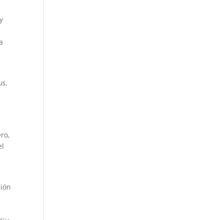
y
a
us
,
ro,
el
ción