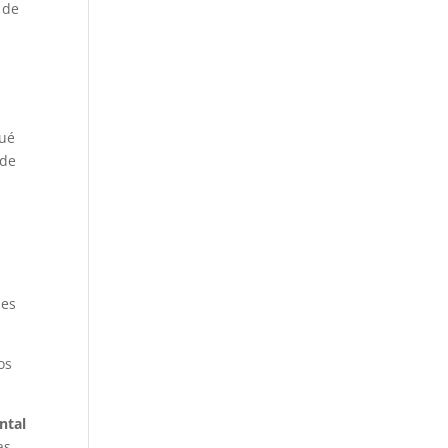
 de
qué
 de
les
os
ntal
as