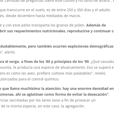
 cantidad de preguntas sobre este cultivo y no tanto de alfalfa”, d
 que transcurre en el suelo, es de entre 250 y 350 días y el adulto
ses, desde diciembre hasta mediados de marzo.
e y con esos pelos transporta los granos de polen.
Además de
cubrir sus requerimientos nutricionales, reproducirse y continuar 
 indudablemente, pero también ocurren explosiones demográficas
”, alertó.
a el sorgo, a fines de los ‘80 y principios de los ’90
. ¿Qué causab
onsumía, le producía una especie de ahuecamiento. Eso se superó 
 oro es como las aves, prefiere cultivos más palatables”, reveló,
utorizados para el control químico.
lgo que llama muchísimo la atención, hay una enorme densidad en
eromonas, ahí se aglutinan como forma de evitar la desecación”
,
cias secretadas por los seres vivos a fin de provocar un
 de la misma especie, en este caso, la agregación.