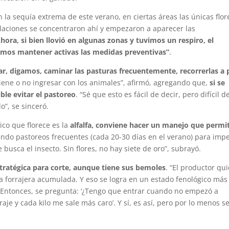
on la sequía extrema de este verano, en ciertas áreas las únicas flor
oblaciones se concentraron ahí y empezaron a aparecer las
hora, si bien llovió en algunas zonas y tuvimos un respiro, el
mos mantener activas las medidas preventivas”
.
r, digamos, caminar las pasturas frecuentemente, recorrerlas a p
viene o no ingresar con los animales”, afirmó, agregando que,
si se
ible evitar el pastoreo
. “Sé que esto es fácil de decir, pero difícil d
”, se sinceró.
co que florece es la
alfalfa, conviene hacer un manejo que permi
ndo pastoreos frecuentes (cada 20-30 días en el verano) para imp
 busca el insecto. Sin flores, no hay siete de oro”, subrayó.
stratégica para corte, aunque tiene sus bemoles
. “El productor qu
a forrajera acumulada. Y eso se logra en un estado fenológico más
. Entonces, se pregunta: ‘¿Tengo que entrar cuando no empezó a
raje y cada kilo me sale más caro’. Y sí, es así, pero por lo menos s