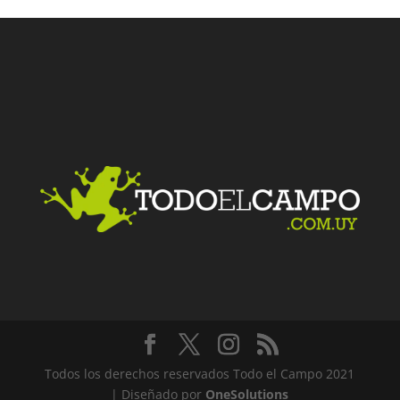
Facebook
Twitter
LinkedIn
Me gusta
Todos los derechos reservados Todo el Campo 2021
| Diseñado por
OneSolutions