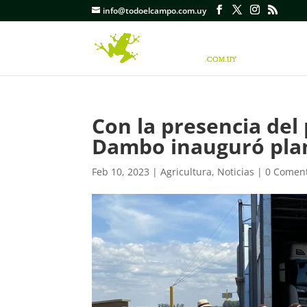
info@todoelcampo.com.uy
Con la presencia del 
Dambo inauguró plant
Feb 10, 2023
|
Agricultura
,
Noticias
|
0 Coment