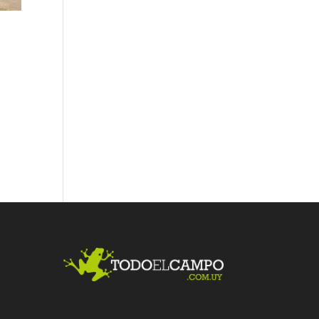
Fac
Twit
Link
ebo
ter
edI
ok
n
Me