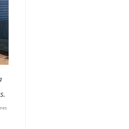
a
s.
ones
s