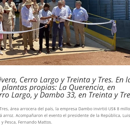
era, Cerro Largo y Treinta y Tres. En l
s plantas propias: La Querencia, en
rro Largo, y Dambo 33, en Treinta y Tre
Tres, área arrocera del país, la empresa Dambo invirtió US$ 8 mill
á arroz. Acompañaron el evento el presidente de la República, Lui
ra y Pesca, Fernando Mattos.