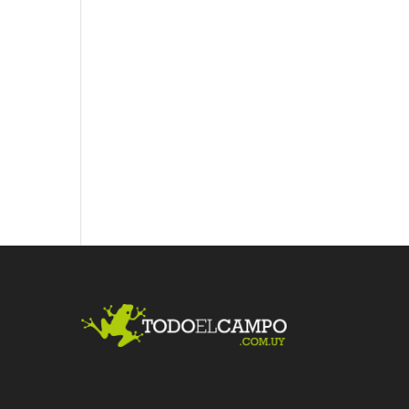
Fac
Twit
Link
ebo
ter
edI
ok
n
Me
gust