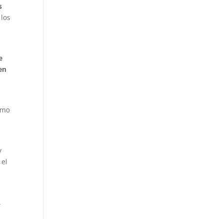
s
 los
e
en
como
y
 el
.