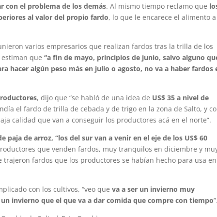
rar con el problema de los demás
. Al mismo tiempo reclamo que
lo
eriores al valor del propio fardo
, lo que le encarece el alimento a
unieron varios empresarios que realizan fardos tras la trilla de los
 y estiman que
“a fin de mayo, principios de junio, salvo alguno qu
ara hacer algún peso más en julio o agosto, no va a haber fardos 
 productores
, dijo que “se habló de una idea de
US$ 35 a nivel de
ía el fardo de trilla de cebada y de trigo en la zona de Salto, y 
baja calidad que van a conseguir los productores acá en el norte”.
e paja de arroz, “los del sur van a venir en el eje de los US$ 60
productores que venden fardos, muy tranquilos en diciembre y mu
e trajeron fardos que los productores se habían hecho para usa en
mplicado con los cultivos, “veo que
va a ser un invierno muy
, un invierno que el que va a dar comida que compre con tiempo
”